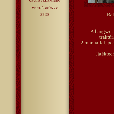
Bal
A hangszer
traktúr
2 manuállal, pe
Játéktec