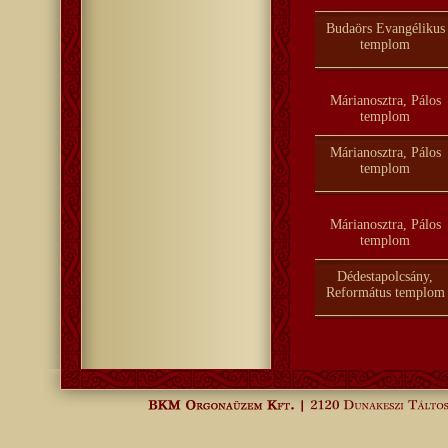
Budaörs Evangélikus
templom
Márianosztra, Pálos
templom
Márianosztra, Pálos
templom
Márianosztra, Pálos
templom
Dédestapolcsány,
Református templom