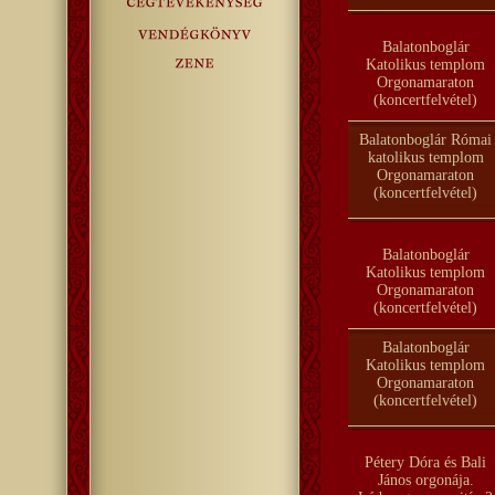
Balatonboglár
Katolikus templom
Orgonamaraton
(koncertfelvétel)
Balatonboglár Római
katolikus templom
Orgonamaraton
(koncertfelvétel)
Balatonboglár
Katolikus templom
Orgonamaraton
(koncertfelvétel)
Balatonboglár
Katolikus templom
Orgonamaraton
(koncertfelvétel)
Pétery Dóra és Bali
János orgonája.